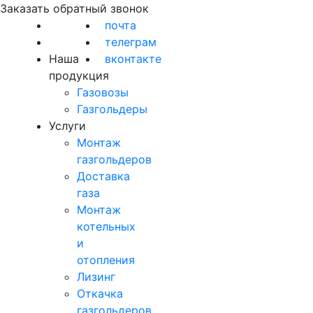
Заказать обратный звонок
почта
телеграм
Наша
вконтакте
продукция
Газовозы
Газгольдеры
Услуги
Монтаж
газгольдеров
Доставка
газа
Монтаж
котельных
и
отопления
Лизинг
Откачка
газгольдеров