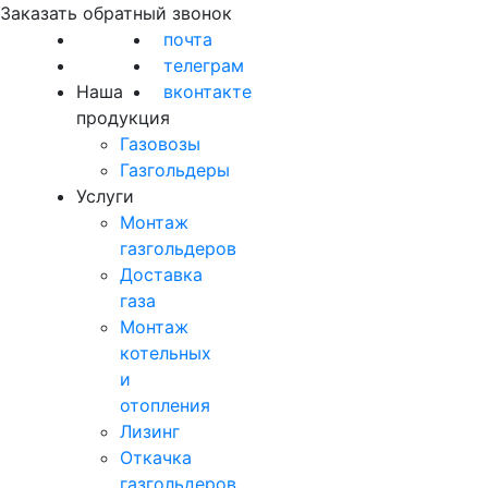
Заказать обратный звонок
почта
телеграм
Наша
вконтакте
продукция
Газовозы
Газгольдеры
Услуги
Монтаж
газгольдеров
Доставка
газа
Монтаж
котельных
и
отопления
Лизинг
Откачка
газгольдеров